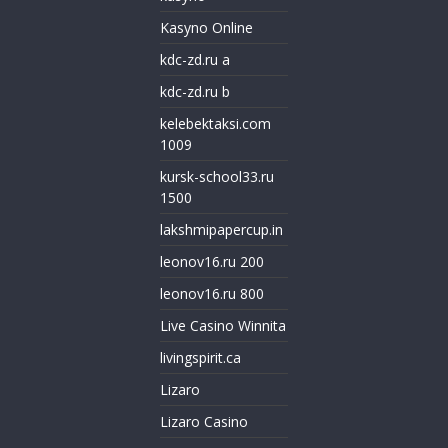
Kasyno Online
kdc-zd.ru a
kdc-zd.ru b
kelebektaksi.com
1009
kursk-school33.ru
1500
lakshmipapercup.in
leonov16.ru 200
leonov16.ru 800
Live Casino Winnita
livingspirit.ca
Lizaro
Lizaro Casino