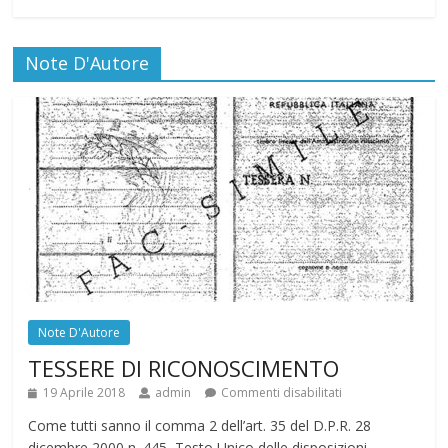
Note D'Autore
Note D'Autore
TESSERE DI RICONOSCIMENTO
19 Aprile 2018
admin
Commenti disabilitati
Come tutti sanno il comma 2 dell’art. 35 del D.P.R. 28
dicembre 2000 n. 445, Testo Unico delle disposizioni