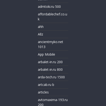
admtoki.ru 500
affordablechef.co.u
k
ahh
Allz
ancientmyko.net
1013
App Mobile
arbalet-in.ru 200
arbalet-in.ru 800
arda-tech.ru 1500
artcab.ru b
articles
avtomaxima-193.ru
200