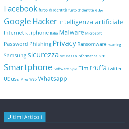
Facebook
furto di identità
furto d’identità
Gdpr
Google
Hacker
Intelligenza artificiale
Malware
iphone
Internet
Microsoft
Italia
Iot
Privacy
Password
Phishing
Ransomware
roaming
sicurezza
Samsung
sim
sicurezza informatica
Smartphone
truffa
Tim
twitter
Software
Spid
Whatsapp
usa
UE
Web
Virus
Ultimi Articoli