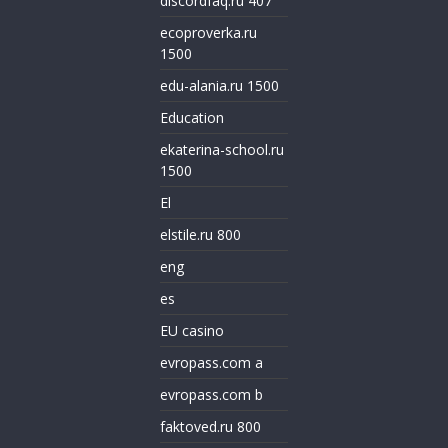
discordfaq.ru 407
ecoproverka.ru
1500
edu-alania.ru 1500
Education
ekaterina-school.ru
1500
El
elstile.ru 800
eng
es
EU casino
evropass.com a
evropass.com b
faktoved.ru 800