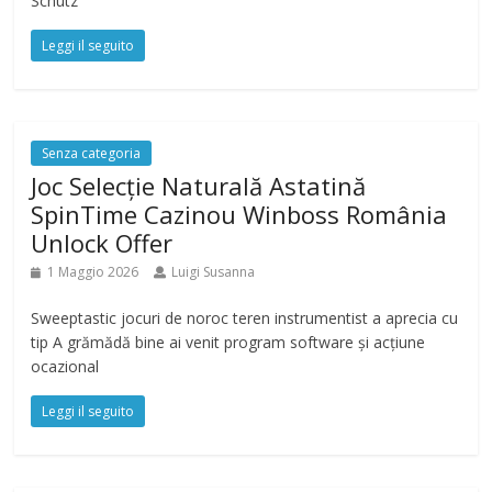
Schutz
Leggi il seguito
Senza categoria
Joc Selecție Naturală Astatină
SpinTime Cazinou Winboss România
Unlock Offer
1 Maggio 2026
Luigi Susanna
Sweeptastic jocuri de noroc teren instrumentist a aprecia cu
tip A grămădă bine ai venit program software și acțiune
ocazional
Leggi il seguito